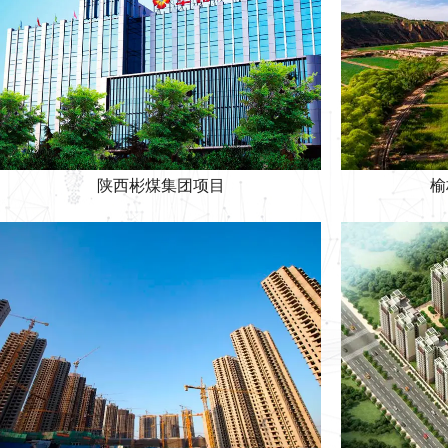
陕西彬煤集团项目
榆