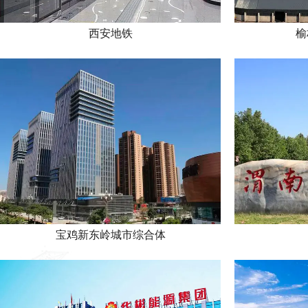
西安地铁
榆
宝鸡新东岭城市综合体