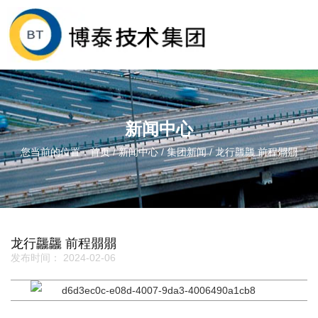
新闻中心
您当前的位置：首页
/
新闻中心
/
集团新闻
/
龙行龘龘 前程朤朤
龙行龘龘 前程朤朤
发布时间： 2024-02-06