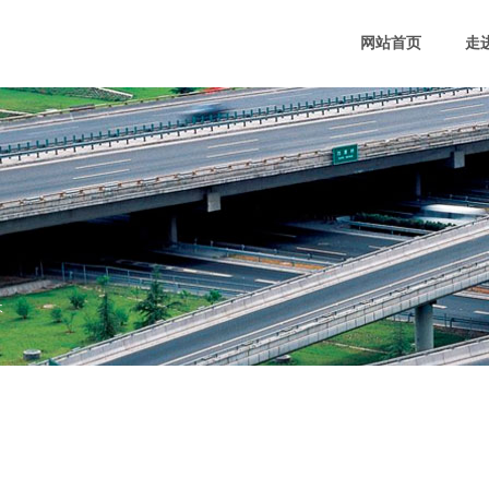
网站首页
走
长