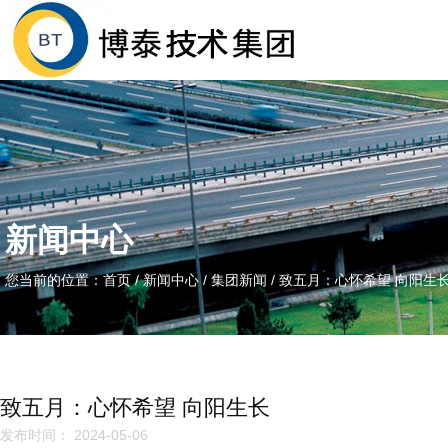
新闻中心
您当前的位置：首页
/
新闻中心
/
集团新闻
/
致五月：心怀希望 向阳生
致五月：心怀希望 向阳生长
发布时间： 2024-05-06